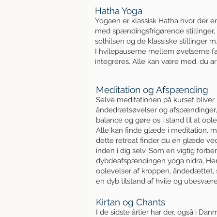
Hatha Yoga
Yogaen er klassisk Hatha hvor der er
med spændingsfrigørende stillinger,
solhilsen og de klassiske stillinger m
I hvilepauserne mellem øvelserne fa
integreres. Alle kan være med, du ar
Meditation og Afspænding
Selve meditationen
på kurset bliver
åndedrætsøvelser og afspændinger, 
balance og gøre os i stand til at opl
Alle kan finde glæde i meditation, m
dette retreat finder du en glæde ved
inden i dig selv. Som en vigtig forbe
dybdeafspændingen yoga nidra, Her 
oplevelser af kroppen, åndedættet, s
en dyb tilstand af hvile og ubesvær
Kirtan og Chants
I de sidste årtier har der, også i Da