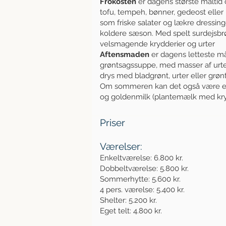
Frokosten
er dagens største måltid o
tofu, tempeh, bønner, gedeost eller
som friske salater og lækre dressin
koldere sæson. Med spelt surdejsbrød,
velsmagende krydderier og urter
Aftensmaden
er dagens letteste må
grøntsagssuppe, med masser af urte
drys med bladgrønt, urter eller grønt
Om sommeren kan det også være en de
og goldenmilk (plantemælk med kr
Priser
Værelser:
Enkeltværelse: 6.800 kr.
Dobbeltværelse: 5.800 kr.
Sommerhytte: 5.600 kr.
4 pers. værelse: 5.400 kr.
Shelter: 5.200 kr.
Eget telt: 4.800 kr.