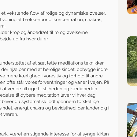
 et vekslende flow af rolige og dynamiske øvelser,
 træning af bækkenbund, koncentration, chakras,
.m.
lder krop og åndedræt til ro og øvelserne
bejde ud fra hvor du er.
 understøttet af et sæt lette meditations teknikker,
der hjælper med at berolige sindet, opbygge indre
eve mere kærlighed i vores liv og forhold til andre.
en ofte står vores forventninger og vaner i vejen. På
 at vende tilbage til stilheden og kærligheden
redelse til dybere meditation laver vi hver dag
bliver du systematisk ledt igennem forskellige
indet, energi, chakra og bevidsthed, der lander dig i
et væren.
nmark, været en stigende interesse for at synge Kirtan