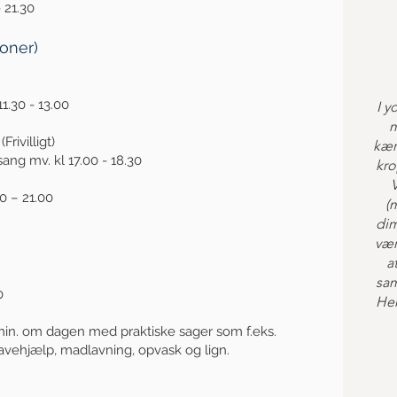
 21.30
ioner)
.30 - 13.00
I y
m
rivilligt)
kær
sang mv. kl 17.00 - 18.30
kro
00 – 21.00
(
dim
vær
a
sa
0
Her
 min. om dagen med praktiske sager som f.eks.
havehjælp, madlavning, opvask og lign.