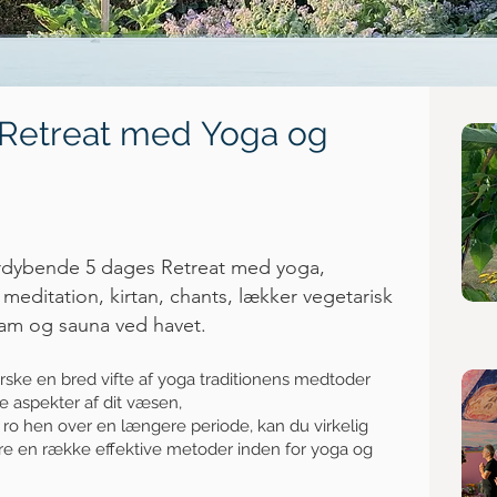
Retreat
med
Yoga og
fordybende 5
dages Retreat med
yoga
,
,
meditation
,
kirtan
,
chants
,
lækker vegetarisk
ram
og sauna ved havet.
rske en bred vifte af yoga traditionens medtoder
 aspekter af dit væsen,
l ro hen over en længere periode, kan du virkelig
ære en række effektive metoder inden for yoga og