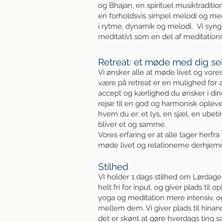
og Bhajan, en spirituel musiktraditi
en forholdsvis simpel melodi og med 
i rytme, dynamik og melodi. Vi syn
meditativt som en del af meditation
Retreat: et møde med dig se
Vi ønsker alle at møde livet og v
være på retreat er en mulighed for 
accept og kærlighed du ønsker i din
rejse til en god og harmonisk opleve
hvem du er: et lys, en sjæl, en ubet
bliver et og samme.
Vores erfaring er at alle tager herfra
møde livet og relationerne derhjem
Stilhed
VI holder
1
dags stilhed om Lørdage
helt fri for input, og giver plads til 
yoga og meditation mere intensiv, o
mellem dem. Vi giver plads til hina
det er skønt at gøre hverdags ting s