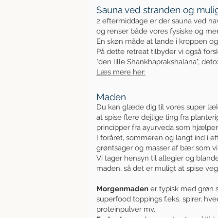
Sauna ved stranden og muli
2 eftermiddage er der sauna ved hav
og renser både vores fysiske og men
En skøn måde at lande i kroppen o
På dette retreat tilbyder vi også for
"den lille Shankhaprakshalana", det
Læs mere her:
Maden
Du kan glæde dig til vores super læ
at spise flere dejlige ting fra plant
principper fra ayurveda som hjælper
I foråret, sommeren og langt ind i ef
grøntsager og masser af bær som vi 
Vi tager hensyn til allegier og blan
maden, så det er muligt at spise veg
Morgenmaden
er typisk med grøn 
superfood toppings f.eks. spirer, hve
proteinpulver mv.