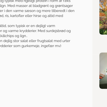
g typisk med rigeligt protein i form af f.eks
 lign. Med masser at bladgrønt og grøntsager
ger i den varme sæson og mere tilberedt i den
 ris, kartofler eller hirse og altid med
ltid, som typisk er en dejligt varm
r og varme krydderier. Med surdejsbrød og
kålchips og lign..
jlig stor salat eller frugtsalat med urter
ydderier som gurkemeje, ingefær mv)