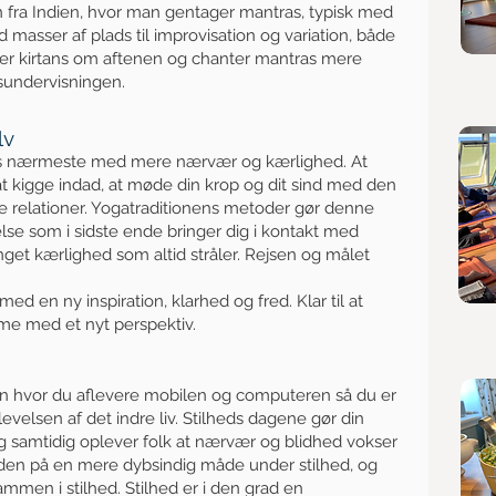
on fra Indien, hvor man gentager mantras, typisk med
masser af plads til improvisation og variation, både
ger kirtans om aftenen og chanter mantras mere
sundervisningen.
lv
ores nærmeste med mere nærvær og kærlighed. At
at kigge indad, at møde din krop og dit sind med den
e relationer. Yogatraditionens metoder gør denne
lse som i sidste ende bringer dig i kontakt med
inget kærlighed som altid stråler. Rejsen og målet
 med en ny inspiration, klarhed og fred. Klar til at
me med et nyt perspektiv.
n hvor du aflevere mobilen og computeren så du er
oplevelsen af det indre liv. Stilheds dagene gør din
g samtidig oplever folk at nærvær og blidhed vokser
nden på en mere dybsindig måde under stilhed, og
ammen i stilhed. Stilhed er i den grad en