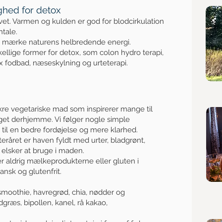
ghed for detox
et. Varmen og kulden er god for blodcirkulation
tale.
g mærke naturens helbredende energi.
skellige former for detox, som colon hydro terapi,
ox fodbad, næseskylning og urteterapi.
kre vegetariske mad som inspirerer mange til
eriget derhjemme. Vi følger nogle simple
 til en bedre fordøjelse og mere klarhed.
teråret er haven fyldt med urter, bladgrønt,
elsker at bruge i maden.
der aldrig mælkeprodukterne eller gluten i
ansk og glutenfrit.
smoothie, havregrød, chia, nødder og
dgræs, bipollen, kanel, rå kakao,