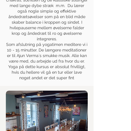
chakras, solhilsen og de klassiske stillinger
med lange dybe stræk m.m.
Du lærer
også nogle simple og effektive
åndedrætsøvelser som på en blid måde
skaber balance i kroppen og sindet.
I
hvilepauserne mellem øvelserne falder
krop og åndedræt til ro og øvelserne
integreres.
Som afslutning på yogatimen meditere vi i
10 - 15 minutter. De længere meditationer
er til Ajun Verma´s smukke musik.
Alle kan
være med, du arbejde ud fra hvor du er.
Yoga på dette kursus er absolut frivilligt,
hvis du hellere vil gå en tur eller lave
noget andet er det super fint