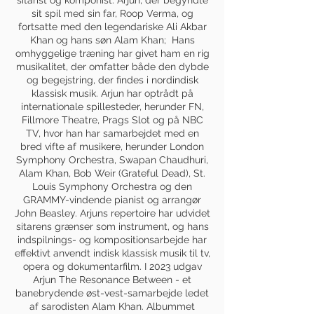
sitarist og komponist. Arjun, der begyndte
sit spil med sin far, Roop Verma, og
fortsatte med den legendariske Ali Akbar
Khan og hans søn Alam Khan; Hans
omhyggelige træning har givet ham en rig
musikalitet, der omfatter både den dybde
og begejstring, der findes i nordindisk
klassisk musik. Arjun har optrådt på
internationale spillesteder, herunder FN,
Fillmore Theatre, Prags Slot og på NBC
TV, hvor han har samarbejdet med en
bred vifte af musikere, herunder London
Symphony Orchestra, Swapan Chaudhuri,
Alam Khan, Bob Weir (Grateful Dead), St.
Louis Symphony Orchestra og den
GRAMMY-vindende pianist og arrangør
John Beasley. Arjuns repertoire har udvidet
sitarens grænser som instrument, og hans
indspilnings- og kompositionsarbejde har
effektivt anvendt indisk klassisk musik til tv,
opera og dokumentarfilm. I 2023 udgav
Arjun The Resonance Between - et
banebrydende øst-vest-samarbejde ledet
af sarodisten Alam Khan. Albummet