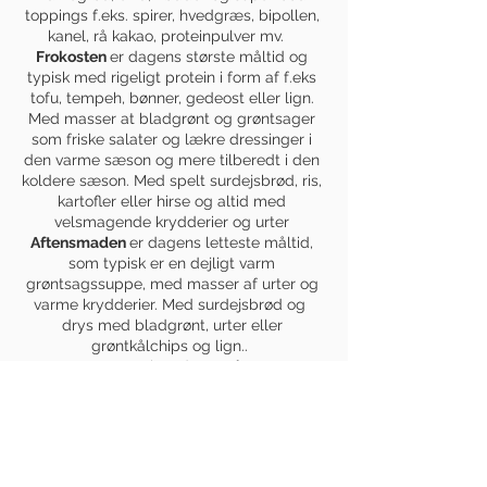
toppings f.eks. spirer, hvedgræs, bipollen,
kanel, rå kakao, proteinpulver mv.
Frokosten
er dagens største måltid og
typisk med rigeligt protein i form af f.eks
tofu, tempeh, bønner, gedeost eller lign.
Med masser at bladgrønt og grøntsager
som friske salater og lækre dressinger i
den varme sæson og mere tilberedt i den
koldere sæson. Med spelt surdejsbrød, ris,
kartofler eller hirse og altid med
velsmagende krydderier og urter
Aftensmaden
er dagens letteste måltid,
som typisk er en dejligt varm
grøntsagssuppe, med masser af urter og
varme krydderier. Med surdejsbrød og
drys med bladgrønt, urter eller
grøntkålchips og lign..
Om sommeren kan det også være en
dejlig stor salat eller frugtsalat med urter
og goldenmilk (plantemælk med
krydderier som gurkemeje, ingefær mv)