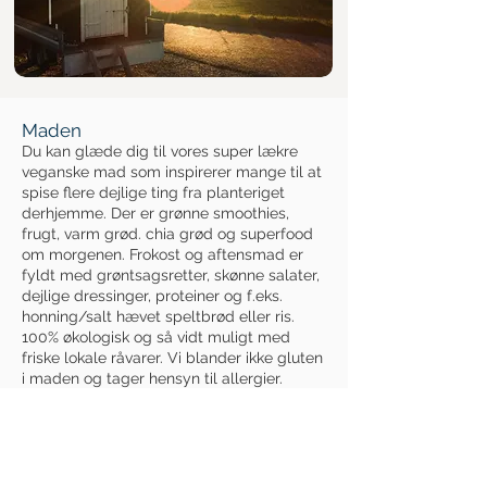
Maden
Du kan glæde dig til vores super lækre
veganske mad som inspirerer mange til at
spise flere dejlige ting fra planteriget
derhjemme. Der er grønne smoothies,
frugt, varm grød. chia grød og superfood
om morgenen. Frokost og aftensmad er
fyldt med grøntsagsretter, skønne salater,
dejlige dressinger, proteiner og f.eks.
honning/salt hævet speltbrød eller ris.
100% økologisk og så vidt muligt med
friske lokale råvarer. Vi blander ikke gluten
i maden og tager hensyn til allergier.
Vi bruger masser af urter og milde
krydderier i maden. Derudover tilbyder vi
også urtekapsler fra Pukka, som
understøtter en god fordøjelse og har en
række andre gavnlige virkninger.