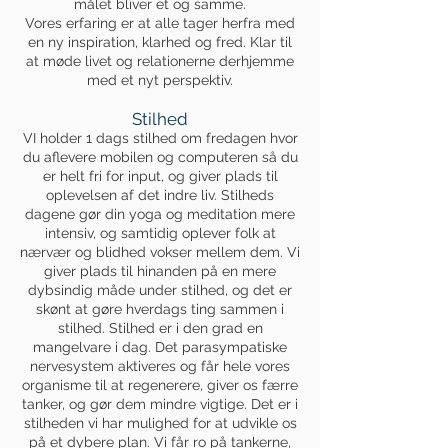
målet bliver et og samme.
Vores erfaring er at alle tager herfra med
en ny inspiration, klarhed og fred. Klar til
at møde livet og relationerne derhjemme
med et nyt perspektiv.
Stilhed
VI holder 1 dags stilhed om fredagen hvor
du aflevere mobilen og computeren så du
er helt fri for input, og giver plads til
oplevelsen af det indre liv. Stilheds
dagene gør din yoga og meditation mere
intensiv, og samtidig oplever folk at
nærvær og blidhed vokser mellem dem. Vi
giver plads til hinanden på en mere
dybsindig måde under stilhed, og det er
skønt at gøre hverdags ting sammen i
stilhed. Stilhed er i den grad en
mangelvare i dag. Det parasympatiske
nervesystem aktiveres og får hele vores
organisme til at regenerere, giver os færre
tanker, og gør dem mindre vigtige. Det er i
stilheden vi har mulighed for at udvikle os
på et dybere plan. Vi får ro på tankerne,