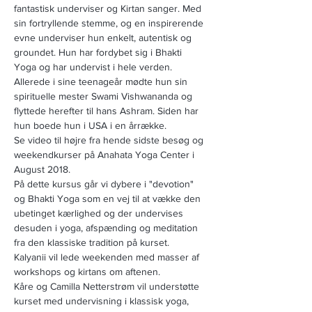
fantastisk underviser og Kirtan sanger. Med 
sin fortryllende stemme, og en inspirerende 
evne underviser hun enkelt, autentisk og 
groundet. Hun har fordybet sig i Bhakti 
Yoga og har undervist i hele verden. 
Allerede i sine teenageår mødte hun sin 
spirituelle mester Swami Vishwananda og 
flyttede herefter til hans Ashram. Siden har 
hun boede hun i USA i en årrække.
Se video til højre fra hende sidste besøg og 
weekendkurser på Anahata Yoga Center i 
August 2018.
På dette kursus går vi dybere i "devotion" 
og Bhakti Yoga som en vej til at vække den 
ubetinget kærlighed og der undervises 
desuden i yoga, afspænding og meditation 
fra den klassiske tradition på kurset.
Kalyanii vil lede weekenden med masser af 
workshops og kirtans om aftenen.
Kåre og Camilla Netterstrøm vil understøtte 
kurset med undervisning i klassisk yoga, 