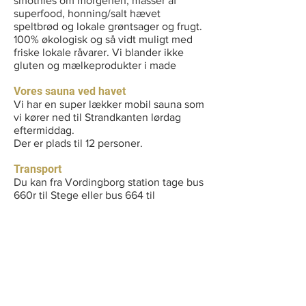
smothies om morgenen, masser af
superfood, honning/salt hævet
speltbrød og lokale grøntsager og frugt.
100% økologisk og så vidt muligt med
friske lokale råvarer. Vi blander ikke
gluten og mælkeprodukter i made
Vores sauna ved havet
Vi har en super lækker mobil sauna som
vi kører ned til Strandkanten lørdag
eftermiddag.
Der er plads til 12 personer.
Transport
Du kan fra Vordingborg station tage bus
660r til Stege eller bus 664 til
Damsholte.
Så afhenter vi dig gratis der.
Alternativt koordinere vi samkørsel fra
hhv. København og Fyn/Jylland
Afbestillingsregler
Som udgangspunkt ingen
tilbagebetaling af depositum.