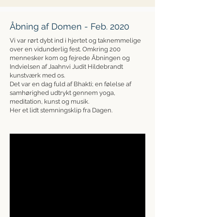
Åbning af Domen - Feb. 2020
Vi var rørt dybt ind i hjertet og taknemmelige
over en vidunderlig fest. Omkring 200
mennesker kom og fejrede Åbningen og
Indvielsen af Jaahnvi Judit Hildebrandt
kunstværk med os.
Det var en dag fuld af Bhakti; en følelse af
samhørighed udtrykt gennem yoga,
meditation, kunst og musik.
Her et lidt stemningsklip fra Dagen.