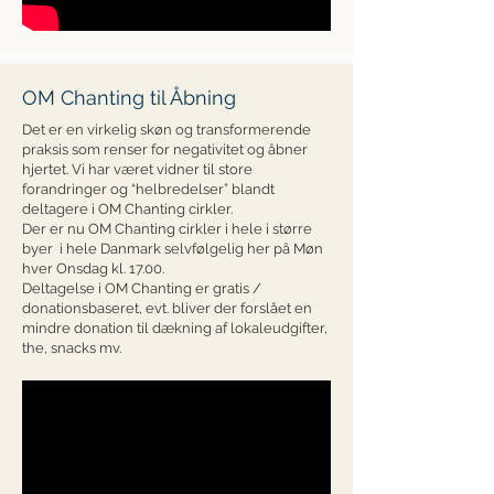
OM Chanting til Åbning
Det er en virkelig skøn og transformerende
praksis som renser for negativitet og åbner
hjertet. Vi har været vidner til store
forandringer og “helbredelser” blandt
deltagere i OM Chanting cirkler.
Der er nu OM Chanting cirkler i hele i større
byer i hele Danmark selvfølgelig her på Møn
hver Onsdag kl. 17.00.
Deltagelse i OM Chanting er gratis /
donationsbaseret, evt. bliver der forslået en
mindre donation til dækning af lokaleudgifter,
the, snacks mv.