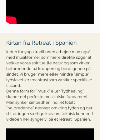
Kirtan fra Retreat i Spanien
Inden for yoga traditionen arbejde man også
med musikformer som mere direkte søger at
vække vores spirituellle natur og som virker
helbredende på kroppen og beroligende på
sindet. Vi bruger mere eller mindre ”simple”
lydstavelser (mantras) som vækker specifikke
tilstand.
Denne form for ”musik” eller ”lydhealing”
skaber det perfekte musikalske fundament.
Man synker simpelthen ind i et totalt
”helbredende” nærvær omkring lyden og der
stilles ingen særlige krav om teknisk kunnen. I
videoen her synger vi på et retreat i Spanien.