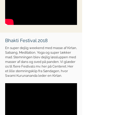
Bhakti Festival 2018
En super dejlig weekend med masse af Kirtan,
Satsang, Meditation, Yoga og super lækker
mad. Stemningen blev dejlig løssluppen med
masser af dans og sved på panden. Vi glæder
os til flere Festivals mv. her på Centeret. Her
et lille stemningsklip fra Søndagen, hvor
Swami Kurunananda leder en Kirtan.