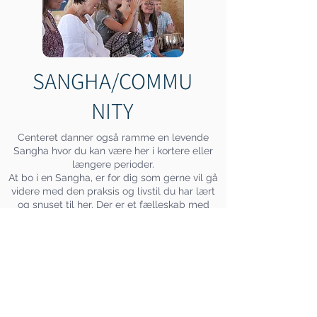
SANGHA/COMMU
NITY
Centeret danner også ramme en levende
Sangha hvor du kan være her i kortere eller
længere perioder.
At bo i en Sangha, er for dig som gerne vil gå
videre med den praksis og livstil du har lært
og snuset til her. Der er et fælleskab med
Atma Kriya Yoga Praksis, Kirtan, Prayers, OM
chanting og et fælleskab omkring super
lækker mad og praktiske opgaver.
Derudover kan du have en dagligdag hvor du
er på arbejde, studerer eller du kan hjælpe
mere til på centeret med praktiske opgaver
eller lign.