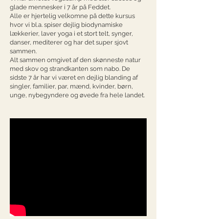
glade mennesker i 7 år på Feddet.
Alle er hjertelig velkomne på dette kursus
hvor vi bl.a. spiser dejlig biodynamiske
lækkerier, laver yoga i et stort telt, synger,
danser, mediterer og har det super sjovt
sammen.
Alt sammen omgivet af den skønneste natur
med skov og strandkanten som nabo. De
sidste 7 år har vi været en dejlig blanding af
singler, familier, par, mænd, kvinder, børn,
unge, nybegyndere og øvede fra hele landet.